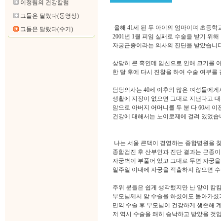
이정림의 건강칼럼
그들은 달랐다(동영상)
올해 41세 된 두 아이의 엄마이며 초등학
그들은 달랐다(수기)
2001년 1월 피임 실패로 수술을 받기 위
자궁근종이라는 의사의 진단을 받았습니다
상당히 큰 혹인데 임신으로 인해 크기를 
한 달 후에 다시 진찰을 하여 수술 여부를
담당의사는 40세 이후의 많은 여성들에게
생활에 지장이 없으면 그대로 지낸다고 대
암으로 아버지 어머니를 두 분 다 60세 이
건강에 대해서는 노이로제에 걸려 있었습
나는 서울 큰댁이 경영하는 종합병원을 
종합검진 후 산부인과 진단 결과는 근종이
자궁벽이 부풀어 있고 그대로 두면 자궁을
일주일 이내에 자궁을 적출하지 않으면 
주위 분들은 쉽게 생각했지만 난 앞이 캄
부모님께서 암 수술을 하셨어도 돌아가셨
만약 수술 후 부모님이 건강하게 생존해 
저 역시 수술을 쾌히 승낙하고 받았을 것