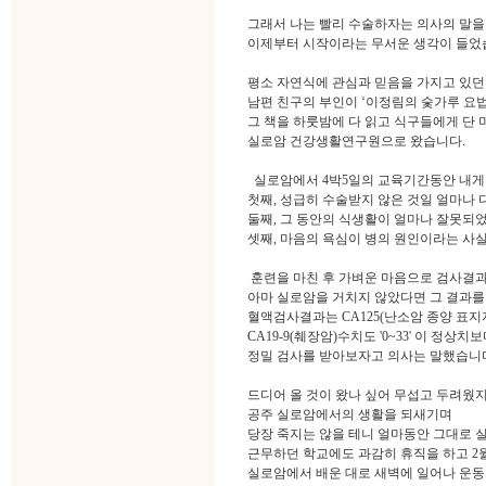
그래서 나는 빨리 수술하자는 의사의 말을 
이제부터 시작이라는 무서운 생각이 들었
평소 자연식에 관심과 믿음을 가지고 있던
남편 친구의 부인이 ‘이정림의 숯가루 요
그 책을 하룻밤에 다 읽고 식구들에게 단
실로암 건강생활연구원으로 왔습니다.
실로암에서 4박5일의 교육기간동안 내게 
첫째, 성급히 수술받지 않은 것일 얼마나 
둘째, 그 동안의 식생활이 얼마나 잘못되
셋째, 마음의 욕심이 병의 원인이라는 사
훈련을 마친 후 가벼운 마음으로 검사결과
아마 실로암을 거치지 않았다면 그 결과를
혈액검사결과는 CA125(난소암 종양 표지자)
CA19-9(췌장암)수치도 '0~33' 이 정상치보
정밀 검사를 받아보자고 의사는 말했습니
드디어 올 것이 왔나 싶어 무섭고 두려웠
공주 실로암에서의 생활을 되새기며
당장 죽지는 않을 테니 얼마동안 그대로 
근무하던 학교에도 과감히 휴직을 하고 2월
실로암에서 배운 대로 새벽에 일어나 운동