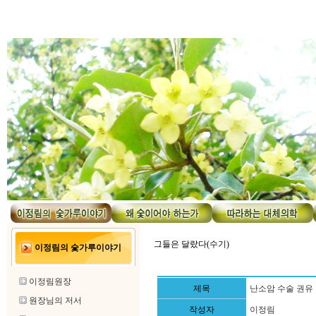
그들은 달랐다(수기)
이정림의 숯가루이야기
이정림원장
제목
난소암 수술 권유 
원장님의 저서
작성자
이정림