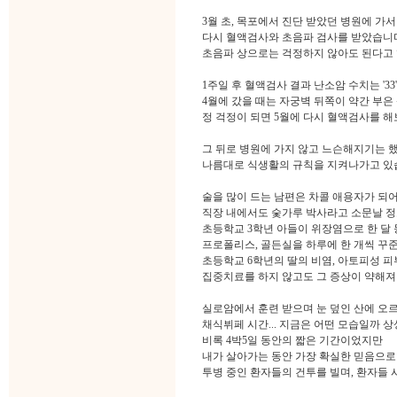
3월 초, 목포에서 진단 받았던 병원에 가
다시 혈액검사와 초음파 검사를 받았습니
초음파 상으로는 걱정하지 않아도 된다고 
1주일 후 혈액검사 결과 난소암 수치는 '
4월에 갔을 때는 자궁벽 뒤쪽이 약간 부은
정 걱정이 되면 5월에 다시 혈액검사를 
그 뒤로 병원에 가지 않고 느슨해지기는 
나름대로 식생활의 규칙을 지켜나가고 있
술을 많이 드는 남편은 차콜 애용자가 되
직장 내에서도 숯가루 박사라고 소문날 정
초등학교 3학년 아들이 위장염으로 한 달
프로폴리스, 골든실을 하루에 한 개씩 꾸
초등학교 6학년의 딸의 비염, 아토피성 
집중치료를 하지 않고도 그 증상이 약해져
실로암에서 훈련 받으며 눈 덮인 산에 오르
채식뷔페 시간... 지금은 어떤 모습일까 
비록 4박5일 동안의 짧은 기간이었지만
내가 살아가는 동안 가장 확실한 믿음으로
투병 중인 환자들의 건투를 빌며, 환자들