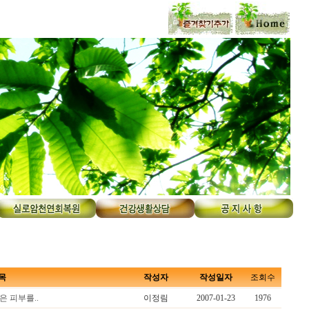
목
작성자
작성일자
조회수
은 피부를..
이정림
2007-01-23
1976