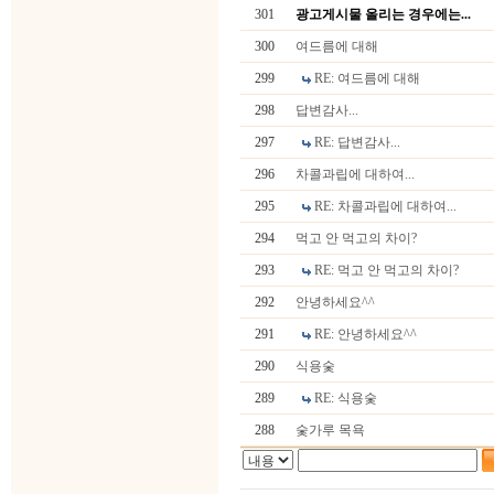
301
광고게시물 올리는 경우에는...
300
여드름에 대해
299
RE: 여드름에 대해
298
답변감사...
297
RE: 답변감사...
296
차콜과립에 대하여...
295
RE: 차콜과립에 대하여...
294
먹고 안 먹고의 차이?
293
RE: 먹고 안 먹고의 차이?
292
안녕하세요^^
291
RE: 안녕하세요^^
290
식용숯
289
RE: 식용숯
288
숯가루 목욕